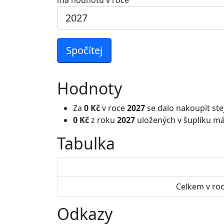
má hodnotu v roce
Spočítej
Hodnoty
Za
0 Kč
v roce
2027
se dalo nakoupit ste
0 Kč
z roku
2027
uložených v šuplíku má
Tabulka
Celkem v ro
Odkazy