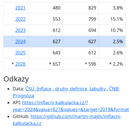
2021
480
829
3.8%
2022
553
799
15.1%
2023
612
694
10.7%
2024
627
627
2.5%
2025
643
612
2.6%
*
2026
* 657
* 596
* 2.2%
Odkazy
Data:
ČSÚ: Inflace - druhy, definice, tabulky
,
ČNB:
Prognóza
API:
https://inflacni-kalkulacka.cz/?
year=2024&value=627&values=&target=2019&format
GitHub:
https://github.com/martin-majlis/inflacni-
kalkulacka.cz