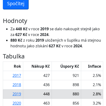
Spočítej
Hodnoty
Za
448 Kč
v roce
2019
se dalo nakoupit stejně jako
za
627 Kč
v roce
2024
.
880 Kč
z roku
2019
uložených v šuplíku má stejnou
hodnotu jako získání
627 Kč
v roce
2024
.
Tabulka
Rok
Nákup Kč
Úspory Kč
Inflace
2017
427
921
2.5%
2018
436
898
2.1%
2019
448
880
2.8%
2020
463
856
3.2%