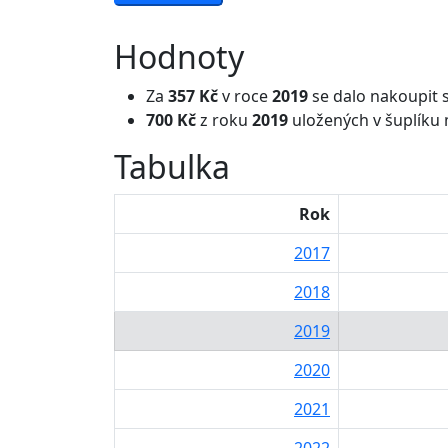
Hodnoty
Za
357 Kč
v roce
2019
se dalo nakoupit s
700 Kč
z roku
2019
uložených v šuplíku 
Tabulka
Rok
2017
2018
2019
2020
2021