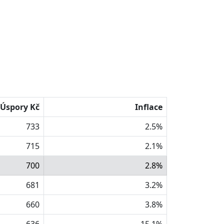
Úspory Kč
Inflace
733
2.5%
715
2.1%
700
2.8%
681
3.2%
660
3.8%