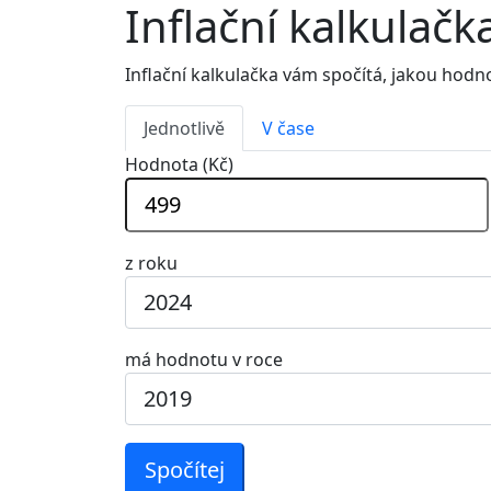
Inflační kalkulačk
Inflační kalkulačka vám spočítá, jakou hod
Jednotlivě
V čase
Hodnota (Kč)
z roku
má hodnotu v roce
Spočítej