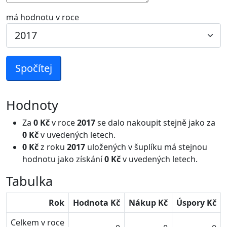
má hodnotu v roce
Spočítej
Hodnoty
Za
0 Kč
v roce
2017
se dalo nakoupit stejně jako za
0 Kč
v uvedených letech.
0 Kč
z roku
2017
uložených v šuplíku má stejnou
hodnotu jako získání
0 Kč
v uvedených letech.
Tabulka
Rok
Hodnota Kč
Nákup Kč
Úspory Kč
Celkem v roce