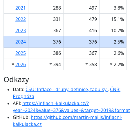
2021
288
497
3.8%
2022
331
479
15.1%
2023
367
416
10.7%
2024
376
376
2.5%
2025
386
367
2.6%
*
2026
* 394
* 358
* 2.2%
Odkazy
Data:
ČSÚ: Inflace - druhy, definice, tabulky
,
ČNB:
Prognóza
API:
https://inflacni-kalkulacka.cz/?
year=2024&value=376&values=&target=2019&format
GitHub:
https://github.com/martin-majlis/inflacni-
kalkulacka.cz