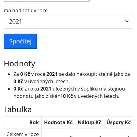
má hodnotu v roce
Spočítej
Hodnoty
Za
0 Kč
v roce
2021
se dalo nakoupit stejně jako za
0 Kč
v uvedených letech.
0 Kč
z roku
2021
uložených v šuplíku má stejnou
hodnotu jako získání
0 Kč
v uvedených letech.
Tabulka
Rok
Hodnota Kč
Nákup Kč
Úspory Kč
Celkem v roce