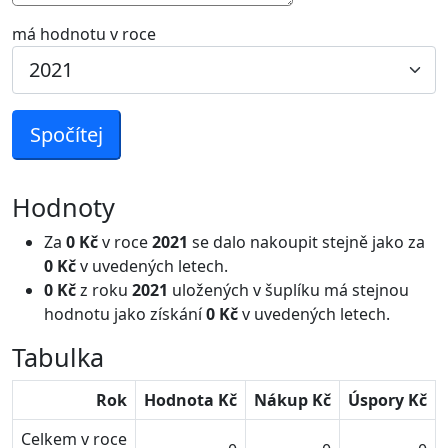
má hodnotu v roce
Spočítej
Hodnoty
Za
0 Kč
v roce
2021
se dalo nakoupit stejně jako za
0 Kč
v uvedených letech.
0 Kč
z roku
2021
uložených v šuplíku má stejnou
hodnotu jako získání
0 Kč
v uvedených letech.
Tabulka
Rok
Hodnota Kč
Nákup Kč
Úspory Kč
Celkem v roce