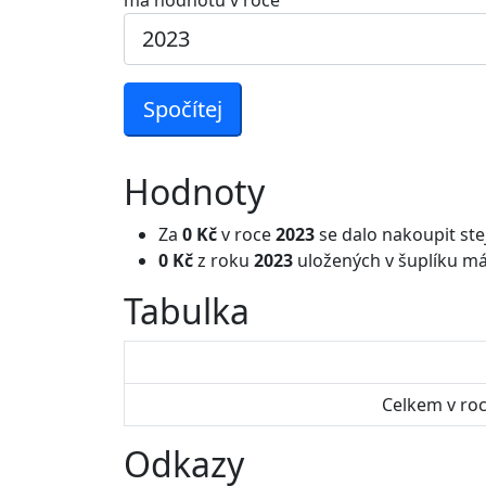
má hodnotu v roce
Spočítej
Hodnoty
Za
0 Kč
v roce
2023
se dalo nakoupit ste
0 Kč
z roku
2023
uložených v šuplíku má
Tabulka
Celkem v ro
Odkazy