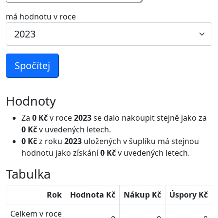
má hodnotu v roce
Spočítej
Hodnoty
Za
0 Kč
v roce
2023
se dalo nakoupit stejně jako za
0 Kč
v uvedených letech.
0 Kč
z roku
2023
uložených v šuplíku má stejnou
hodnotu jako získání
0 Kč
v uvedených letech.
Tabulka
Rok
Hodnota Kč
Nákup Kč
Úspory Kč
Celkem v roce