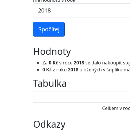
má hodnotu v roce
Spočítej
Hodnoty
Za
0 Kč
v roce
2018
se dalo nakoupit ste
0 Kč
z roku
2018
uložených v šuplíku má
Tabulka
Celkem v ro
Odkazy