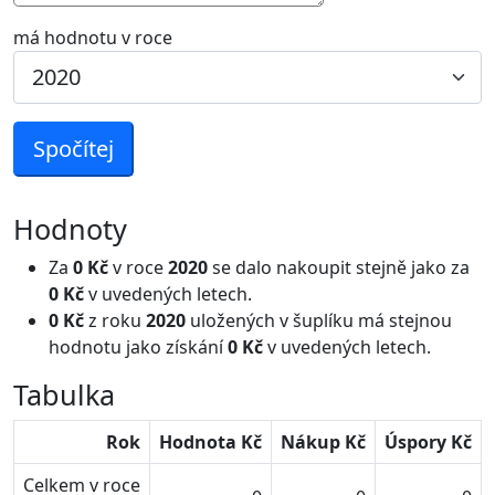
má hodnotu v roce
Spočítej
Hodnoty
Za
0 Kč
v roce
2020
se dalo nakoupit stejně jako za
0 Kč
v uvedených letech.
0 Kč
z roku
2020
uložených v šuplíku má stejnou
hodnotu jako získání
0 Kč
v uvedených letech.
Tabulka
Rok
Hodnota Kč
Nákup Kč
Úspory Kč
Celkem v roce